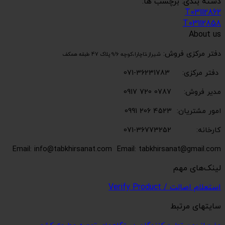
دسته بندی: برچسب ها:
T03112862
T03112858
About us
دفتر مرکزی فروش:
شیراز،تاچارا،کوچه 9/6 پلاک 47 طبقه همکف
دفتر مرکزی: 36231783-071
مدیر فروش: 0787 720 0917
امور مشتریان: 4523 206 0991
کارخانه: 36773252-071
Email: info@tabkhirsanat.com
Email: tabkhirsanat@gmail.com
لینک‌های مهم
استعلام اصالت / Verify Product
سایتهای مرتبط