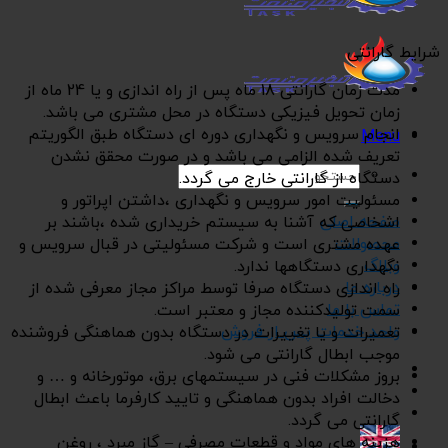
شرایط گارانتی
مدت زمان گارانتی 18 ماه پس از راه اندازی و یا 24 ماه از
زمان تحویل فیزیکی دستگاه در محل مشتری می باشد.
انجام سرویس و نگهداری دوره ای دستگاه طبق الگوریتم
Menu
تعریف شده الزامی می باشد و در صورت محقق نشدن
جستجو
دستگاه از گارانتی خارج می گردد.
برای:
مسئولیت امور سرویس و نگهداری ،داشتن اپراتور و
صفحه اصلی
اشخاصی که آشنا به سیستم خریداری شده ،باشند بر
محصولات
عهده مشتری است و شرکت مسئولیتی در قبال سرویس و
وبلاگ
نگهداری دستگاهها ندارد.
درباره ما
راه اندازی دستگاه صرفا توسط مراکز مجاز معرفی شده از
تماس با ما
سمت تولیدکننده مجاز و معتبر است.
واحد خدمات پس از فروش
تعمیرات و یا تغییرات در دستگاه بدون هماهنگی فروشنده
موجب ابطال گارانتی می شود.
بروز مشکلات فنی در سیستمهای برق، موتورخانه و … و
دخالت افراد بدون هماهنگی و تایید کارفرما باعث ابطال
گارانتی می گردد.
هزینه های مواد و قطعات مصرفی – گاز مبرد ، روغن