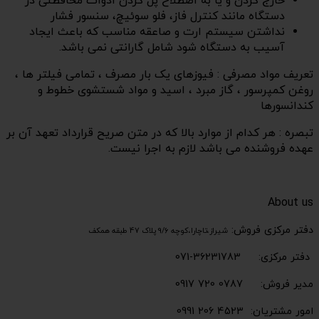
خارج کردن و یا به اصطلاح پل کردن ادوات محافظتی در
دستگاه مانند کنترل فاز، فلو سوئیچ، سنسور فشار
نداشتن سیستم ارت و صاعقه مناسب که باعث ایجاد
آسیب به دستگاه شود شامل گارانتی نمی باشد.
تعریف مواد مصرفی : فیوزهای یک بار مصرف ، تمامی فیلتر ها ،
روغن کمپرسور ، گاز مبرد ، اسید و مواد شستشوی خطوط و
کندانسورها
تبصره : هر کدام از موارد بالا که در متن صریح قرارداد تعهد آن بر
عهده فروشنده می باشد لازم به اجرا نیست.
About us
دفتر مرکزی فروش:
شیراز،تاچارا،کوچه 9/6 پلاک 47 طبقه همکف
دفتر مرکزی: 36231783-071
مدیر فروش: 0787 720 0917
امور مشتریان: 4523 206 0991