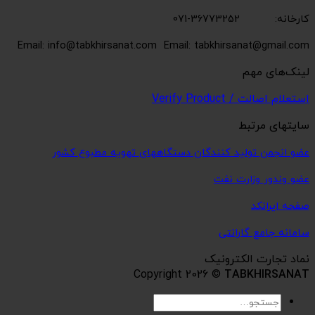
کارخانه: 36773252-071
Email: info@tabkhirsanat.com
Email: tabkhirsanat@gmail.com
لینک‌های مهم
استعلام اصالت / Verify Product
سایتهای مرتبط
عضو انجمن تولید کنندگان دستگاههای تهویه مطبوع کشور
عضو وندور وزارت نفت
صفحه ایرانکد
سامانه جامع گارانتی
نماد تجارت الکترونیک
Copyright 2026 ©
TABKHIRSANAT
جستجو