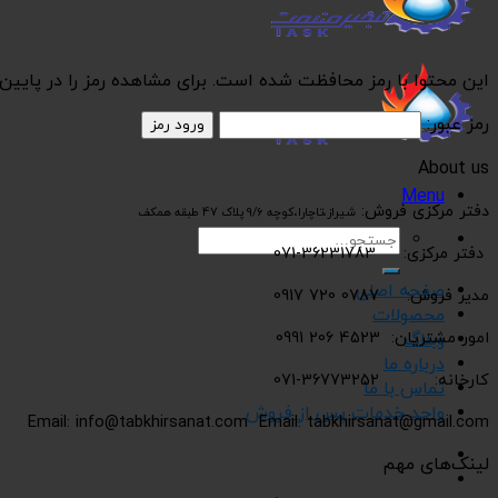
این محتوا با رمز محافظت شده است. برای مشاهده رمز را در پایین و
رمز عبور:
About us
Menu
دفتر مرکزی فروش:
شیراز،تاچارا،کوچه 9/6 پلاک 47 طبقه همکف
جستجو
دفتر مرکزی: 36231783-071
برای:
صفحه اصلی
مدیر فروش: 0787 720 0917
محصولات
امور مشتریان: 4523 206 0991
وبلاگ
درباره ما
کارخانه: 36773252-071
تماس با ما
واحد خدمات پس از فروش
Email: info@tabkhirsanat.com
Email: tabkhirsanat@gmail.com
لینک‌های مهم