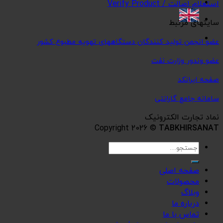
استعلام اصالت / Verify Product
سایتهای مرتبط
عضو انجمن تولید کنندگان دستگاههای تهویه مطبوع کشور
عضو وندور وزارت نفت
صفحه ایرانکد
سامانه جامع گارانتی
نماد تجارت الکترونیک
Copyright 2026 ©
TABKHIRSANAT
جستجو
برای:
صفحه اصلی
محصولات
وبلاگ
درباره ما
تماس با ما