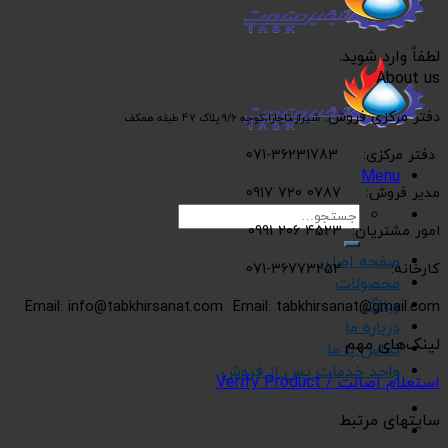
لطفاً وارد شوید.
About us
دفتر مرکزی فروش:
شیراز،تاچارا،کوچه 9/6 پلاک 47 طبقه همکف
دفتر مرکزی: 36231783-071
Menu
مدیر فروش: 0787 720 0917
جستجو
امور مشتریان: 4523 206 0991
برای:
صفحه اصلی
کارخانه: 36773252-071
محصولات
وبلاگ
Email: info@tabkhirsanat.com
Email: tabkhirsanat@gmail.com
درباره ما
لینک‌های مهم
تماس با ما
واحد خدمات پس از فروش
استعلام اصالت / Verify Product
سایتهای مرتبط