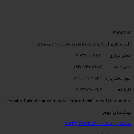
About us
دفتر مرکزی فروش:
شیراز،تاچارا،کوچه 9/6 پلاک 47 طبقه همکف
دفتر مرکزی: 36231783-071
مدیر فروش: 0787 720 0917
امور مشتریان: 4523 206 0991
کارخانه: 36773252-071
Email: info@tabkhirsanat.com
Email: tabkhirsanat@gmail.com
لینک‌های مهم
استعلام اصالت / Verify Product