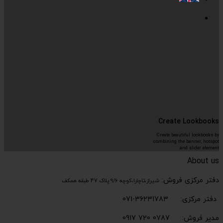
Create Lookbooks
Create beautiful lookbooks by
combining the banner, hotspot
and slider element.
About us
دفتر مرکزی فروش:
شیراز،تاچارا،کوچه 9/6 پلاک 47 طبقه همکف
دفتر مرکزی: 36231783-071
مدیر فروش: 0787 720 0917