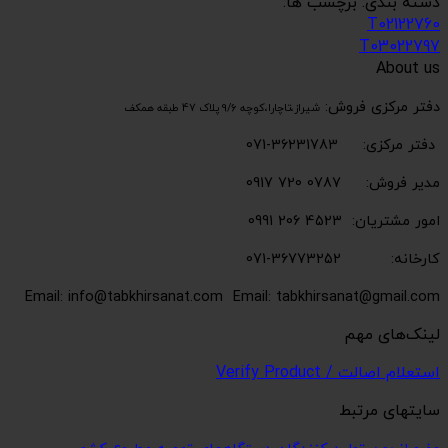
دسته بندی: برچسب ها:
T02122760
T03022797
About us
دفتر مرکزی فروش:
شیراز،تاچارا،کوچه 9/6 پلاک 47 طبقه همکف
دفتر مرکزی: 36231783-071
مدیر فروش: 0787 720 0917
امور مشتریان: 4523 206 0991
کارخانه: 36773252-071
Email: info@tabkhirsanat.com
Email: tabkhirsanat@gmail.com
لینک‌های مهم
استعلام اصالت / Verify Product
سایتهای مرتبط