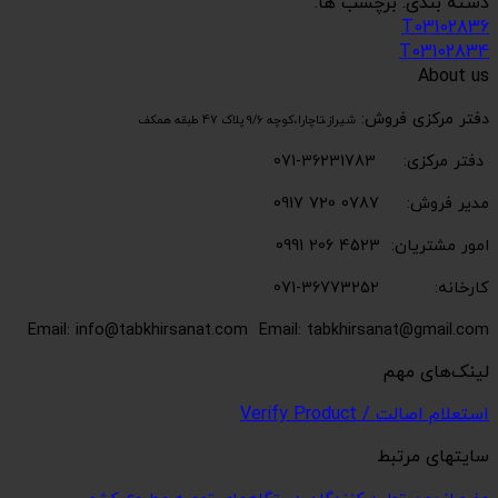
دسته بندی: برچسب ها:
T03102836
T03102834
About us
دفتر مرکزی فروش:
شیراز،تاچارا،کوچه 9/6 پلاک 47 طبقه همکف
دفتر مرکزی: 36231783-071
مدیر فروش: 0787 720 0917
امور مشتریان: 4523 206 0991
کارخانه: 36773252-071
Email: info@tabkhirsanat.com
Email: tabkhirsanat@gmail.com
لینک‌های مهم
استعلام اصالت / Verify Product
سایتهای مرتبط