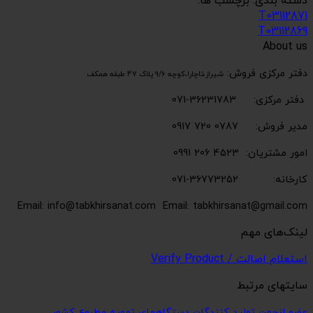
دسته بندی: برچسب ها:
T03112871
T03112869
About us
دفتر مرکزی فروش:
شیراز،تاچارا،کوچه 9/6 پلاک 47 طبقه همکف
دفتر مرکزی: 36231783-071
مدیر فروش: 0787 720 0917
امور مشتریان: 4523 206 0991
کارخانه: 36773252-071
Email: info@tabkhirsanat.com
Email: tabkhirsanat@gmail.com
لینک‌های مهم
استعلام اصالت / Verify Product
سایتهای مرتبط
عضو انجمن تولید کنندگان دستگاههای تهویه مطبوع کشور