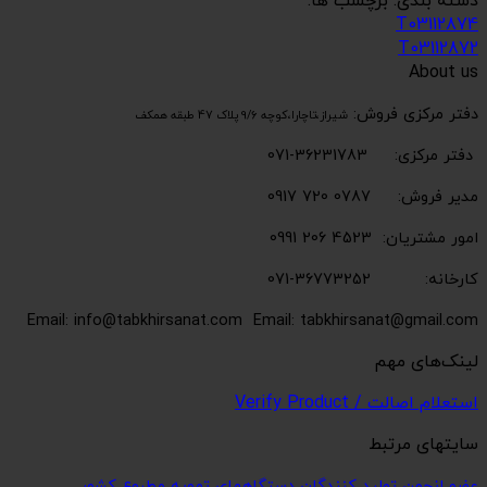
دسته بندی: برچسب ها:
T03112874
T03112872
About us
دفتر مرکزی فروش:
شیراز،تاچارا،کوچه 9/6 پلاک 47 طبقه همکف
دفتر مرکزی: 36231783-071
مدیر فروش: 0787 720 0917
امور مشتریان: 4523 206 0991
کارخانه: 36773252-071
Email: info@tabkhirsanat.com
Email: tabkhirsanat@gmail.com
لینک‌های مهم
استعلام اصالت / Verify Product
سایتهای مرتبط
عضو انجمن تولید کنندگان دستگاههای تهویه مطبوع کشور