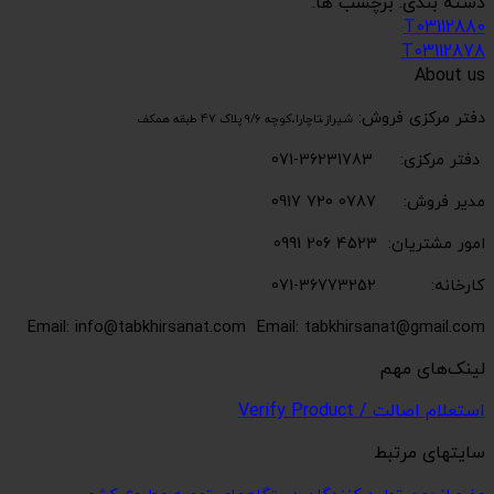
دسته بندی: برچسب ها:
T03112880
T03112878
About us
دفتر مرکزی فروش:
شیراز،تاچارا،کوچه 9/6 پلاک 47 طبقه همکف
دفتر مرکزی: 36231783-071
مدیر فروش: 0787 720 0917
امور مشتریان: 4523 206 0991
کارخانه: 36773252-071
Email: info@tabkhirsanat.com
Email: tabkhirsanat@gmail.com
لینک‌های مهم
استعلام اصالت / Verify Product
سایتهای مرتبط