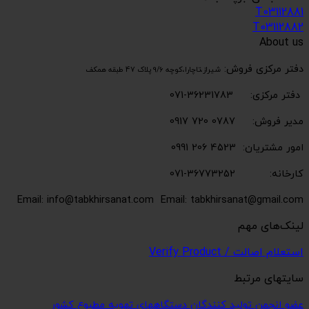
T03112881
T03112882
About us
دفتر مرکزی فروش:
شیراز،تاچارا،کوچه 9/6 پلاک 47 طبقه همکف
دفتر مرکزی: 36231783-071
مدیر فروش: 0787 720 0917
امور مشتریان: 4523 206 0991
کارخانه: 36773252-071
Email: info@tabkhirsanat.com
Email: tabkhirsanat@gmail.com
لینک‌های مهم
استعلام اصالت / Verify Product
سایتهای مرتبط
عضو انجمن تولید کنندگان دستگاههای تهویه مطبوع کشور