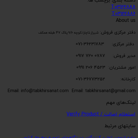
دسته بندی: برچسب ها:
T03122888
T03122886
About us
دفتر مرکزی فروش:
شیراز،تاچارا،کوچه 9/6 پلاک 47 طبقه همکف
دفتر مرکزی: 36231783-071
مدیر فروش: 0787 720 0917
امور مشتریان: 4523 206 0991
کارخانه: 36773252-071
Email: info@tabkhirsanat.com
Email: tabkhirsanat@gmail.com
لینک‌های مهم
استعلام اصالت / Verify Product
سایتهای مرتبط
عضو انجمن تولید کنندگان دستگاههای تهویه مطبوع کشور