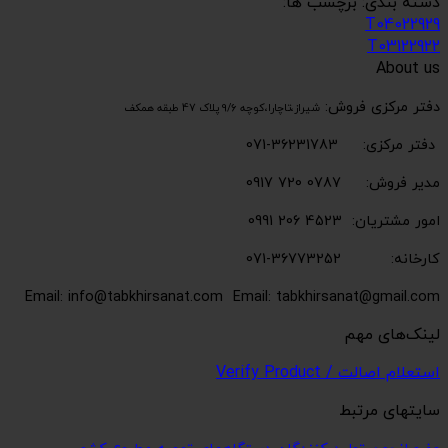
دسته بندی: برچسب ها:
T04022929
T03122922
About us
دفتر مرکزی فروش:
شیراز،تاچارا،کوچه 9/6 پلاک 47 طبقه همکف
دفتر مرکزی: 36231783-071
مدیر فروش: 0787 720 0917
امور مشتریان: 4523 206 0991
کارخانه: 36773252-071
Email: info@tabkhirsanat.com
Email: tabkhirsanat@gmail.com
لینک‌های مهم
استعلام اصالت / Verify Product
سایتهای مرتبط