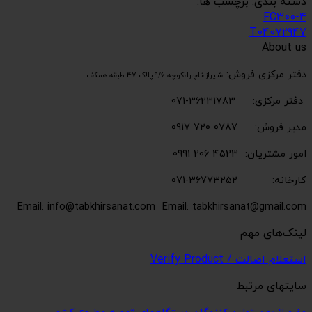
دسته بندی: برچسب ها:
FC300-4
T04072947
About us
دفتر مرکزی فروش:
شیراز،تاچارا،کوچه 9/6 پلاک 47 طبقه همکف
دفتر مرکزی: 36231783-071
مدیر فروش: 0787 720 0917
امور مشتریان: 4523 206 0991
کارخانه: 36773252-071
Email: info@tabkhirsanat.com
Email: tabkhirsanat@gmail.com
لینک‌های مهم
استعلام اصالت / Verify Product
سایتهای مرتبط