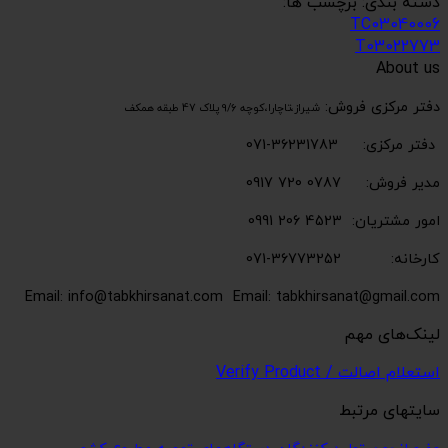
دسته بندی: برچسب ها:
TC03040006
T03022773
About us
دفتر مرکزی فروش:
شیراز،تاچارا،کوچه 9/6 پلاک 47 طبقه همکف
دفتر مرکزی: 36231783-071
مدیر فروش: 0787 720 0917
امور مشتریان: 4523 206 0991
کارخانه: 36773252-071
Email: info@tabkhirsanat.com
Email: tabkhirsanat@gmail.com
لینک‌های مهم
استعلام اصالت / Verify Product
سایتهای مرتبط