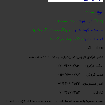
نوع :
ساده
(Cfm)
دبی هوا:
2000∼40000
سیستم گرمایشی:
کویل (آب سرد و آب گرم)
فیلتراسیون:
خاکگیر و فیلتر کیسه ای
About us
دفتر مرکزی فروش:
شیراز،تاچارا،کوچه 9/6 پلاک 47 طبقه همکف
دفتر مرکزی: 36231783-071
مدیر فروش: 0787 720 0917
امور مشتریان: 4523 206 0991
کارخانه: 36773252-071
Email: info@tabkhirsanat.com
Email: tabkhirsanat@gmail.com