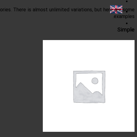
ries. There is almost unlimited variations, but here are some
examples.
Simple