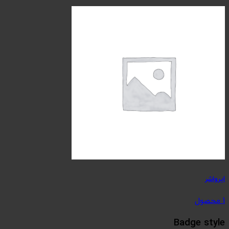
ایرواشر
1 محصول
Badge style