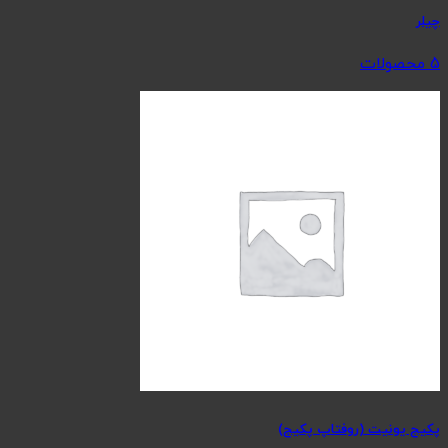
چیلر
5 محصولات
پکیج یونیت (روفتاپ پکیج)