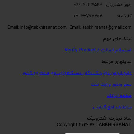
امور مشتریان: 4523 206 0991
کارخانه: 36773252-071
Email: info@tabkhirsanat.com
Email: tabkhirsanat@gmail.com
لینک‌های مهم
استعلام اصالت / Verify Product
سایتهای مرتبط
عضو انجمن تولید کنندگان دستگاههای تهویه مطبوع کشور
عضو وندور وزارت نفت
صفحه ایرانکد
سامانه جامع گارانتی
نماد تجارت الکترونیک
Copyright 2026 ©
TABKHIRSANAT