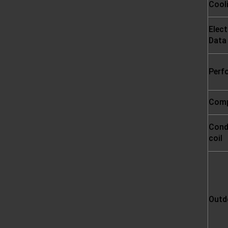
Cool
Elect
Data
Perf
Comp
Cond
coil
Outd