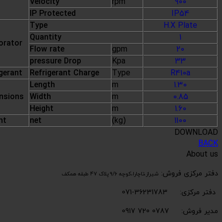
Velocity
rpm
900
IP Protected
IP54
Type
H.X Plate
Quantity
1
orator
Flow rate
gpm
20
pressure Drop
Kpa
33
gerant
Refrigerant Charge
Type
R410a
Length
m
1.30
nsions
Width
m
0.85
Height
m
1.60
ht
net
(kg)
1100
DOWNLOAD
BACK
About us
دفتر مرکزی فروش:
شیراز،تاچارا،کوچه 9/6 پلاک 47 طبقه همکف
دفتر مرکزی: 36231783-071
مدیر فروش: 0787 720 0917