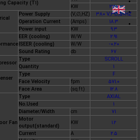
ing Capacity (T1)
KW
27.0
Power Supply
(V,∅,HZ)
380 V,3∅,50HZ
rical
Operation Current
(Amps)
18.3
Power input
KW
9.3
EER (cooling)
W/W
2.91
ormance
ISEER (cooling)
W/W
-0.20
Sound Rating
db
67
Type
SCROLL
ressor
Quantity
1
Type
F
enser
Face Velocity
fpm
571.0
Face Area
(sq.ft)
12.8
Type
AXIAL
No.Used
1
Diameter/Width
cm
71
Motor
oor Fan
KW
1.2
output(standard)
Current
A
2.5