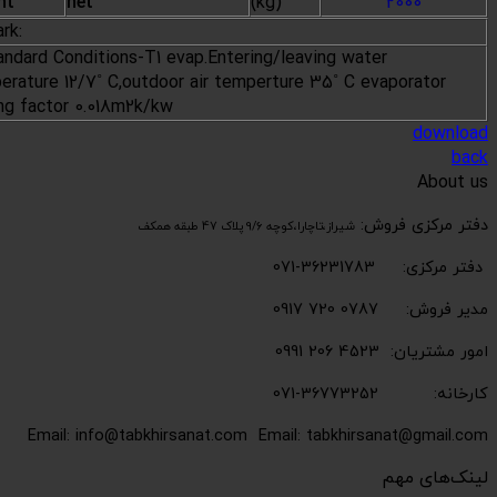
ht
net
(kg)
2000
rk:
tandard Conditions-T1 evap.Entering/leaving water
erature 12/7˚ C,outdoor air temperture 35˚ C evaporator
ing factor 0.018m2k/kw
download
back
About us
دفتر مرکزی فروش:
شیراز،تاچارا،کوچه 9/6 پلاک 47 طبقه همکف
دفتر مرکزی: 36231783-071
مدیر فروش: 0787 720 0917
امور مشتریان: 4523 206 0991
کارخانه: 36773252-071
Email: info@tabkhirsanat.com
Email: tabkhirsanat@gmail.com
لینک‌های مهم