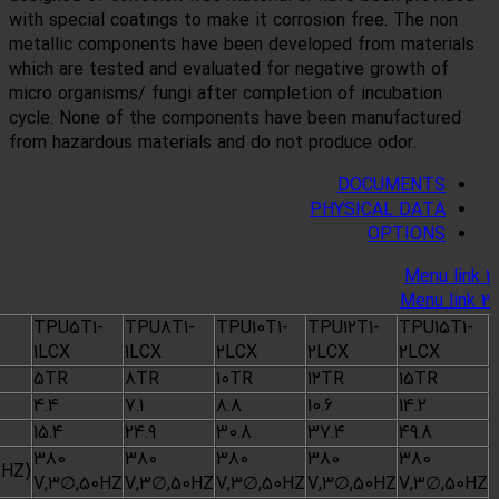
with special coatings to 
metallic components have
which are tested and eval
micro organisms/ fungi af
cycle. None of the comp
from hazardous materials 
TPU5T1-
TPU8T1-
MODEL
1LCX
1LCX
Naminal ton
5TR
8TR
TR
4.4
7.1
Cooling Capacity (T1)
KW
15.4
24.9
380
380
Power Supply
(V,∅,HZ)
V,3∅,50HZ
V,3∅,50HZ