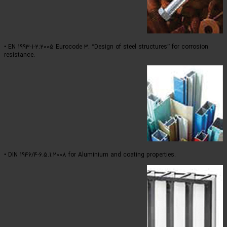
• EN 1993-1-2:2005 Eurocode 3: “D
resistance.
• DIN 1946/4-6.5.1:2008 for Alumi