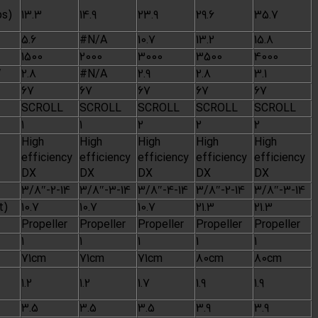
Electrical
Operation
Data
(Amps)
13.3
14.9
Current
Power input
KW
5.6
#N/A
Air Flow
cfm
1500
2000
Performance
EER (cooling)
W/W
2.8
#N/A
Sound Rating
db
67
67
Type
SCROLL
SCROLL
Compressor
Quantity
1
1
High
High
Type
efficiency
efficiency
Condenser
DX
DX
coil
Tube/Row/FPI
3/8″-2-14
3/8″-3-14
Face Area
(sq.ft)
10.7
10.7
Type
Propeller
Propeller
No.Used
1
1
Diameter/Width
cm
71cm
71cm
Motor
Outdoor Fan
KW
1.2
1.2
output(standard)
Current
A
3.5
3.5