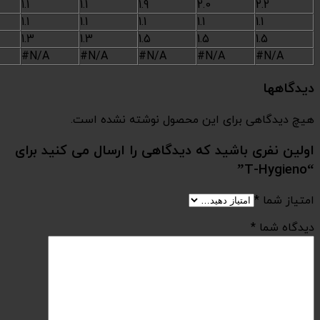
Length
m
1.1
1.1
Dimensions
Width
m
1.1
1.1
Height
m
1.3
1.3
Weight
net
(kg)
#N/A
#N/A
ه نشده است.
ا ارسال می کنید برای