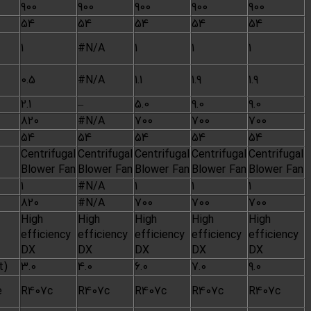
Velocity
rpm
900
900
IP Protected
54
54
Nomber Of
Qty.
1
#N/A
Motor
Motor
KW
0.5
#N/A
Electro
output(standard)
motor
Current
A
2.1
–
Velocity
rpm
820
#N/A
IP Protected
54
54
Centrifugal
Centrifugal
Type
Blower Fan
Blower Fan
Supply Fan
No.Used
1
#N/A
Fan Velocity
rpm
820
#N/A
High
High
Type
efficiency
efficiency
Evaporator
DX
DX
Coil
Face Area
(sq.ft)
3.0
4.0
Refrigerant
Refrigerant
Type
R407c
R407c
Charge