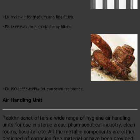
• EN 779:2012 for medium and fine 
• EN 1822:2010 for high efficiency f
• EN ISO 12944-2:1998 for corrosi
Air Handling Unit
Tabkhir sanat offers a wid
units for use in sterile ar
rooms, hospital etc. All t
designed of corrosion fre