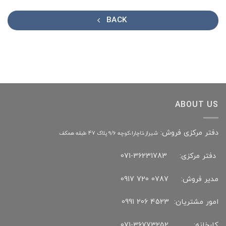
BACK
ABOUT US
دفتر مرکزی فروش:
شیراز،تاچارا،کوچه 9/6 پلاک 47 طبقه همکف
دفتر مرکزی: 36231783-071
مدیر فروش: 0787 720 0917
امور مشتریان: 4523 206 0991
کارخانه: 36773252-071