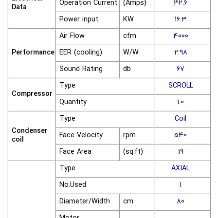
Operation Current
(Amps)
32.6
Data
Power input
KW
16.3
Air Flow
cfm
4000
Performance
EER (cooling)
W/W
2.98
Sound Rating
db
67
Type
SCROLL
Compressor
Quantity
1.0
Type
Coil
Condenser
Face Velocity
rpm
540
coil
Face Area
(sq.ft)
19
Type
AXIAL
No.Used
1
Diameter/Width
cm
80