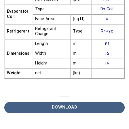
Type
Dx Coil
Evaporator
Coil
Face Area
(sq.ft)
8
Refrigerant
Refrigerant
Type
R407c
Charge
Length
m
2.1
Dimensions
Width
m
1.5
Height
m
1.8
Weight
net
(kg)
DOWNLOAD