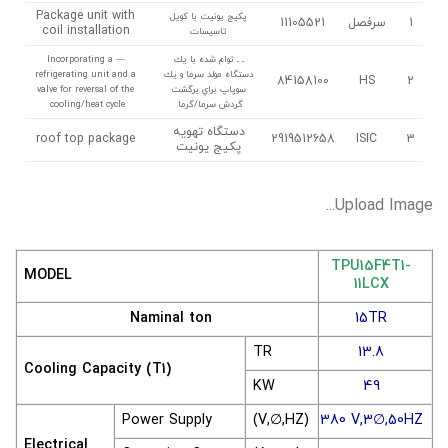
Package unit with
پكيج يونيت با كويل
1
سرفصل
11105521
coil installation
تاسيسات
ـ ـ توام شده با يك
— Incorporating a
دستگاه مولد سرما و يك
refrigerating unit and a
84158100
HS
2
سوپاپ براي برگشت
valve for reversal of the
گردش سرما/گرما
cooling/heat cycle
دستگاه تهويه
roof top package
2919512658
ISIC
3
پكيج يونيت
Upload Image...
TPU15F4T1-
MODEL
11LCX
Naminal ton
15TR
TR
13.8
Cooling Capacity (T1)
KW
49
Power Supply
(V,∅,HZ)
380 V,3∅,50HZ
Electrical