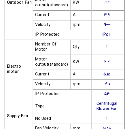
Motor
Outdoor Fan
KW
1.94
output(standard)
Current
A
3.9
Velocity
rpm
900
IP Protected
IP54
Nomber Of
Qty.
1
Motor
Motor
KW
2.2
output(standard)
Electro
motor
Current
A
5.15
Velocity
rpm
1410
IP Protected
54
Centrifugal
Type
Blower Fan
Supply Fan
No.Used
1
Fan Velocity
rpm
1080